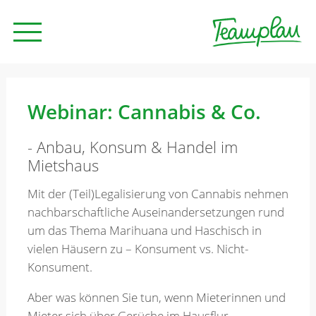
Seminare und Trainings
Webinar: Cannabis & Co.
- Anbau, Konsum & Handel im
Beratung
Mietshaus
Mit der (Teil)Legalisierung von Cannabis nehmen
Unternehmen
nachbarschaftliche Auseinandersetzungen rund
um das Thema Marihuana und Haschisch in
vielen Häusern zu – Konsument vs. Nicht-
News
Konsument.
Aber was können Sie tun, wenn Mieterinnen und
Kontakt
Mieter sich über Gerüche im Hausflur,