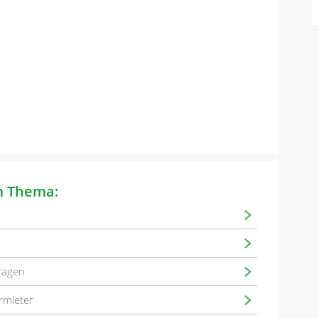
m Thema:
fragen
rmieter