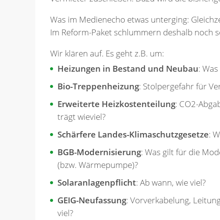
Was im Medienecho etwas unterging: Gleichzei
Im Reform-Paket schlummern deshalb noch so
Wir klären auf. Es geht z.B. um:
Heizungen in Bestand und Neubau
: Was 
Bio-Treppenheizung
: Stolpergefahr für Ve
Erweiterte Heizkostenteilung
: CO2-Abgab
trägt wieviel?
Schärfere Landes-Klimaschutzgesetze
: W
BGB-Modernisierung
: Was gilt für die M
(bzw. Wärmepumpe)?
Solaranlagenpflicht
: Ab wann, wie viel?
GEIG-Neufassung
: Vorverkabelung, Leitun
viel?