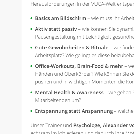
Herausforderungen in der VUCA-Welt entspa
Basics am Bildschirm
– wie muss Ihr Arbei
Aktiv statt passiv
– wie können Sie dynamis
Pausengestaltung mit Leichtigkeit gesundh
Gute Gewohnheiten & Rituale
– wie find
Arbeitsplatz? Wie gelingt es diese beizubeh
Office-Workouts, Brain-Food & mehr
– we
Händen und Oberkörper? Wie können Sie den 
pushen und in wichtigen Momenten die Kon
Mental Health & Awareness
– wie gehen 
Mitarbeitenden um?
Entspannung statt Anspannung
– welche
Unser Trainer und
Psychologe, Alexander v
achtsam im Job agieren und dadurch Ihre Moti