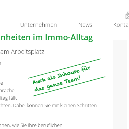
Unternehmen
News
Konta
nheiten im Immo-Alltag
 am Arbeitsplatz
m
A
u
c
h
s
I
n
h
o
u
s
e
f
ü
r
d
a
s
g
a
n
z
e
T
e
a
a
l
m!
se
spräche
ag fällt
chten. Dabei können Sie mit kleinen Schritten
nen, wie Sie Ihre beruflichen