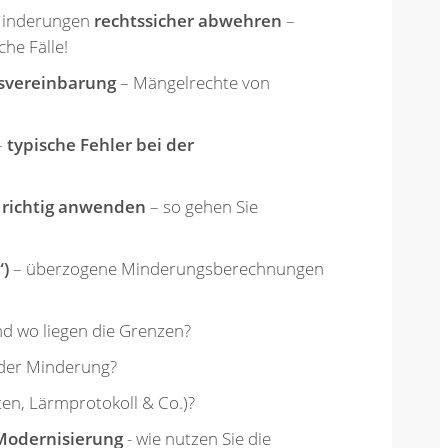
Minderungen
rechtssicher abwehren
–
che Fälle!
svereinbarung
– Mängelrechte von
–
typische Fehler bei der
 richtig anwenden
– so gehen Sie
)
– überzogene Minderungsberechnungen
nd wo liegen die Grenzen?
der Minderung?
n, Lärmprotokoll & Co.)?
Modernisierung
- wie nutzen Sie die