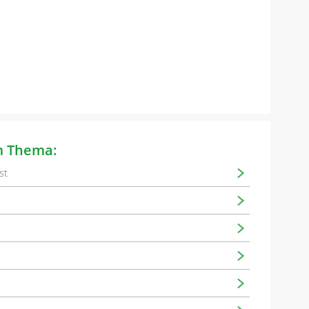
m Thema:
st