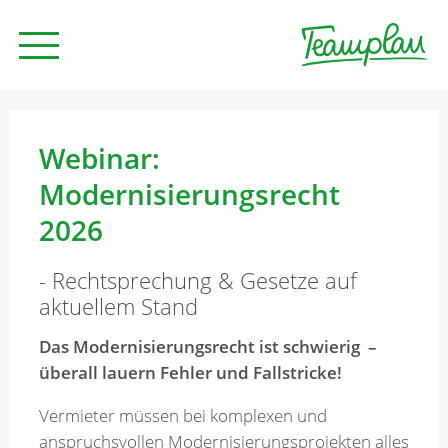
Seminare und Trainings
Webinar:
Modernisierungsrecht
Beratung
2026
- Rechtsprechung & Gesetze auf
Unternehmen
aktuellem Stand
Das Modernisierungsrecht ist schwierig –
News
überall lauern Fehler und Fallstricke!
Vermieter müssen bei komplexen und
Kontakt
anspruchsvollen Modernisierungsprojekten alles