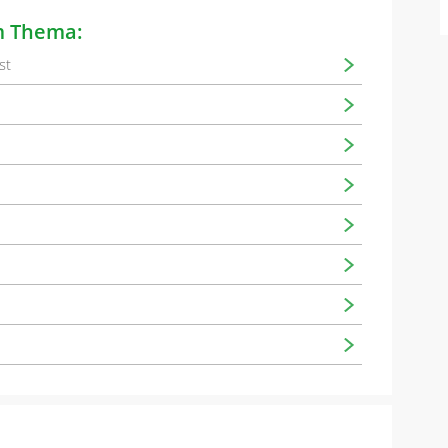
m Thema:
st