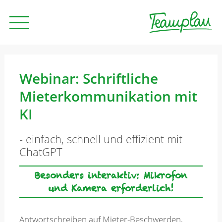
Seminare und Trainings
Webinar: Schriftliche
Mieterkommunikation mit
Beratung
KI
- einfach, schnell und effizient mit
Unternehmen
ChatGPT
Besonders interaktiv: Mikrofon
News
und Kamera erforderlich!
Kontakt
Antwortschreiben auf Mieter-Beschwerden,