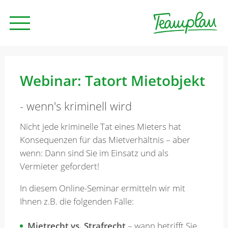
Seminare und Trainings
Webinar: Tatort Mietobjekt
- wenn's kriminell wird
Beratung
Nicht jede kriminelle Tat eines Mieters hat
Konsequenzen für das Mietverhältnis – aber
Unternehmen
wenn: Dann sind Sie im Einsatz und als
Vermieter gefordert!
News
In diesem Online-Seminar ermitteln wir mit
Ihnen z.B. die folgenden Fälle:
Kontakt
Mietrecht vs. Strafrecht
– wann betrifft Sie