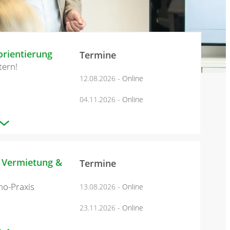
rientierung
Termine
tern!
12.08.2026
- Online
04.11.2026
- Online
 Vermietung &
Termine
mmo-Praxis
13.08.2026
- Online
23.11.2026
- Online