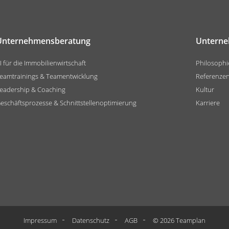
Unternehmensberatung
Untern
I für die Immobilienwirtschaft
Philosophi
eamtrainings & Teamentwicklung
Referenze
eadership & Coaching
Kultur
eschäftsprozesse & Schnittstellenoptimierung
Karriere
Impressum
Datenschutz
AGB
© 2026 Teamplan