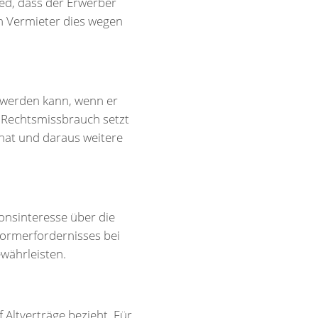
ed, dass der Erwerber
n Vermieter dies wegen
 werden kann, wenn er
n Rechtsmissbrauch setzt
hat und daraus weitere
onsinteresse über die
formerfordernisses bei
währleisten.
 Altverträge bezieht. Für