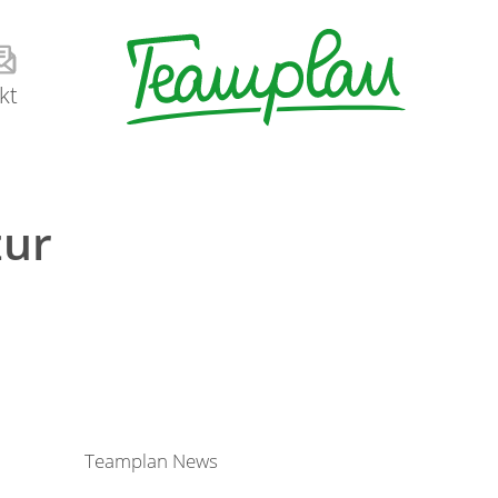
kt
zur
Teamplan News