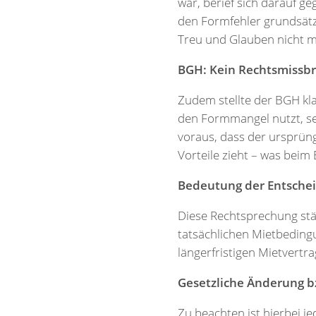
war, berief sich darauf 
den Formfehler grundsät
Treu und Glauben nicht m
BGH: Kein Rechtsmissb
Zudem stellte der BGH kl
den Formmangel nutzt, sel
voraus, dass der ursprün
Vorteile zieht – was beim E
Bedeutung der Entsche
Diese Rechtsprechung stä
tatsächlichen Mietbedingu
längerfristigen Mietvert
Gesetzliche Änderung b
Zu beachten ist hierbei je