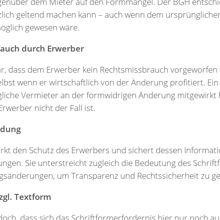
gegenüber dem Mieter auf den Formmangel. Der BGH entschi
zlich geltend machen kann – auch wenn dem ursprüngliche
öglich gewesen wäre.
rauch durch Erwerber
ar, dass dem Erwerber kein Rechtsmissbrauch vorgeworfen
bst wenn er wirtschaftlich von der Änderung profitiert. Ei
gliche Vermieter an der formwidrigen Änderung mitgewirkt 
rwerber nicht der Fall ist.
idung
rkt den Schutz des Erwerbers und sichert dessen Informati
ngen. Sie unterstreicht zugleich die Bedeutung des Schrift
ragsänderungen, um Transparenz und Rechtssicherheit zu ge
zgl. Textform
doch, dass sich das Schriftformerfordernis hier nur noch auf