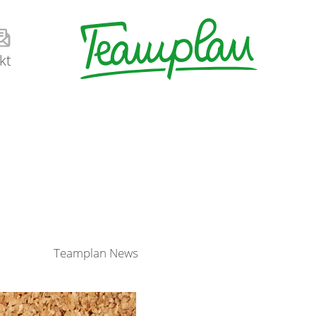
kt
Teamplan News