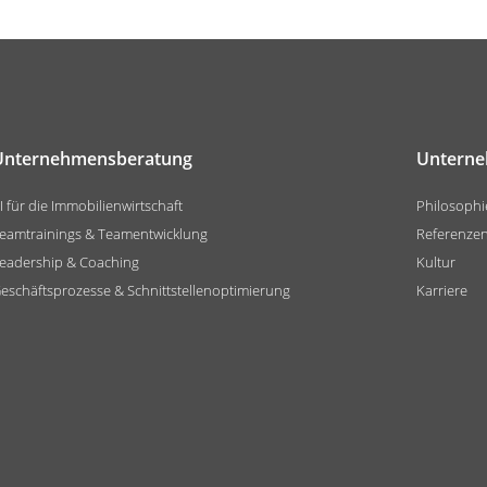
Unternehmensberatung
Untern
I für die Immobilienwirtschaft
Philosophi
eamtrainings & Teamentwicklung
Referenze
eadership & Coaching
Kultur
eschäftsprozesse & Schnittstellenoptimierung
Karriere