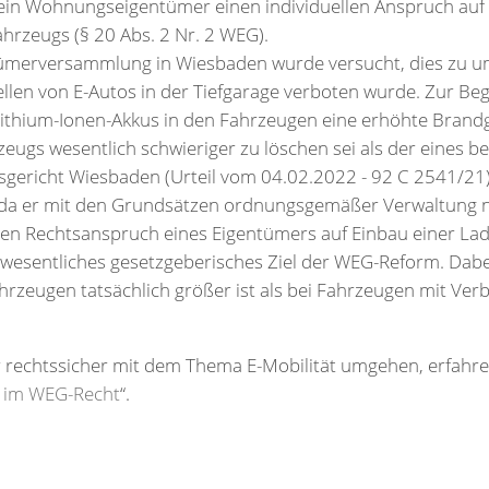
ein Wohnungseigentümer einen individuellen Anspruch auf
hrzeugs (§ 20 Abs. 2 Nr. 2 WEG).
ümerversammlung in Wiesbaden wurde versucht, dies zu 
ellen von E-Autos in der Tiefgarage verboten wurde. Zur B
Lithium-Ionen-Akkus in den Fahrzeugen eine erhöhte Brand
eugs wesentlich schwieriger zu löschen sei als der eines b
gericht Wiesbaden (Urteil vom 04.02.2022 - 92 C 2541/21),
 da er mit den Grundsätzen ordnungsgemäßer Verwaltung ni
en Rechtsanspruch eines Eigentümers auf Einbau einer Lad
wesentliches gesetzgeberisches Ziel der WEG-Reform. Dabei
ahrzeugen tatsächlich größer ist als bei Fahrzeugen mit V
r rechtssicher mit dem Thema E-Mobilität umgehen, erfahr
t im WEG-Recht
“.