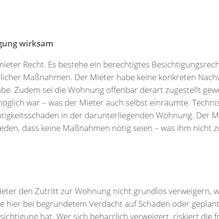
igung wirksam
ieter Recht. Es bestehe ein berechtigtes Besichtigungsre
ulicher Maßnahmen. Der Mieter habe keine konkreten Nach
abe. Zudem sei die Wohnung offenbar derart zugestellt gew
möglich war – was der Mieter auch selbst einräumte. Tech
igkeitsschäden in der darunterliegenden Wohnung. Der Mie
eden, dass keine Maßnahmen nötig seien – was ihm nicht z
ieter den Zutritt zur Wohnung nicht grundlos verweigern, 
e hier bei begründetem Verdacht auf Schäden oder geplan
chtigung hat. Wer sich beharrlich verweigert, riskiert die f