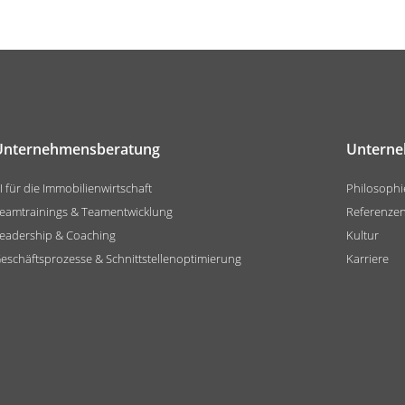
Unternehmensberatung
Untern
I für die Immobilienwirtschaft
Philosophi
eamtrainings & Teamentwicklung
Referenze
eadership & Coaching
Kultur
eschäftsprozesse & Schnittstellenoptimierung
Karriere