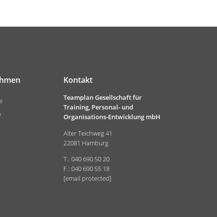
ehmen
Kontakt
Teamplan Gesellschaft für
e
Training, Personal- und
n
Organisations-Entwicklung mbH
Alter Teichweg 41
22081 Hamburg
T.: 040 690 50 20
F.: 040 690 55 18
[email protected]