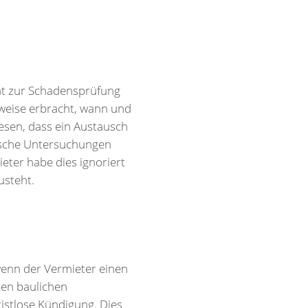
cht zur Schadensprüfung
weise erbracht, wann und
esen, dass ein Austausch
nische Untersuchungen
ter habe dies ignoriert
usteht.
wenn der Vermieter einen
ten baulichen
ristlose Kündigung. Dies