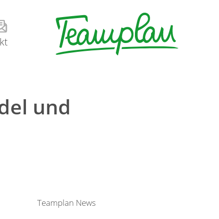
kt
del und
Teamplan News