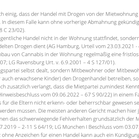
ich einig, dass der Handel mit Drogen von der Mietwohnung 
lt. In diesem Falle kann ohne vorherige Abmahnung gekündi
8 C 23/02).
eigentliche Handel nicht in der Wohnung stattfindet, sonde
ndelten Drogen dient (AG Hamburg, Urteil vom 23.03.2021 -
Anbau von Cannabis in der Wohnung regelmäßig eine fristlos
07; LG Ravensburg Urt. v. 6.9.2001 – 4 S 127/01).
agspartei selbst dealt, sondern Mitbewohner oder Mitbew
 auch erwachsene Kinder) den Drogenhandel betreiben, soll
doch zusätzlich verlangt, dass die Mietpartei zumindest Ke
(Hinweisbeschluss vom 09.06.2022 – 67 S 90/22) in einem Fal
s für die Eltern nicht erkenn- oder beherrschbar gewesen s
erden müssen. Die meisten anderen Gericht machen hier 
en das schwerwiegende Fehlverhalten grundsätzlich der Mi
07.2019 – 2-11 S 64/19; LG München I Beschluss vom 03.07
 ohne Anzeichen für einen Handel kann auch ein Kündigun