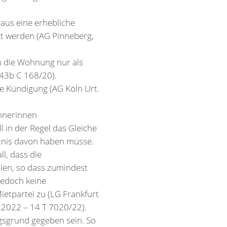
aus eine erhebliche
gt werden (AG Pinneberg,
rn die Wohnung nur als
 43b C 168/20).
e Kündigung (AG Köln Urt.
ohnerinnen
 in der Regel das Gleiche
nntnis davon haben müsse.
l, dass die
eien, so dass zumindest
jedoch keine
etpartei zu (LG Frankfurt
.2022 – 14 T 7020/22).
gsgrund gegeben sein. So