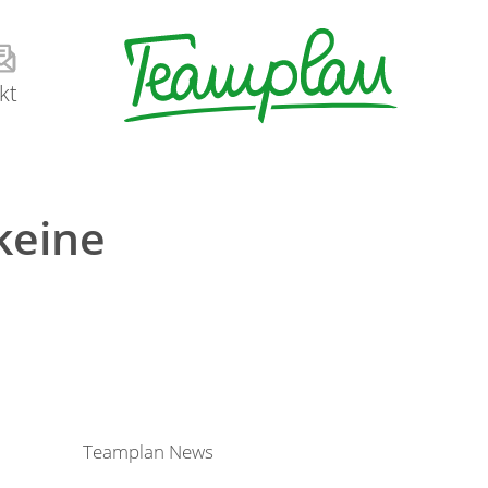
kt
keine
Teamplan News