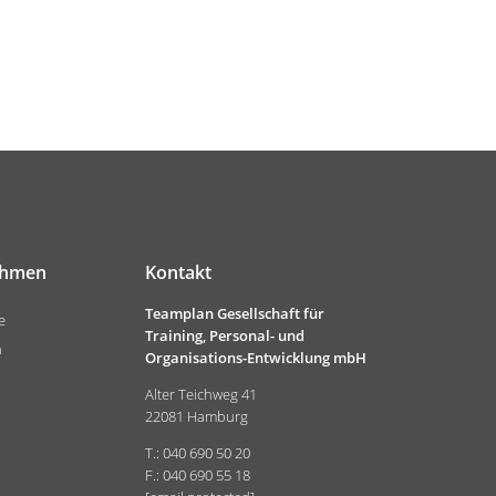
ehmen
Kontakt
Teamplan Gesellschaft für
e
Training, Personal- und
n
Organisations-Entwicklung mbH
Alter Teichweg 41
22081 Hamburg
T.: 040 690 50 20
F.: 040 690 55 18