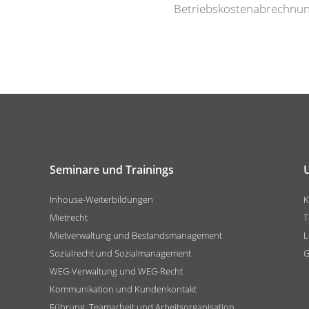
Betriebskostenabrechnung -
Seminare und Trainings
Inhouse-Weiterbildungen
K
Mietrecht
T
Mietverwaltung und Bestandsmanagement
L
Sozialrecht und Sozialmanagement
G
WEG-Verwaltung und WEG-Recht
Kommunikation und Kundenkontakt
Führung, Teamarbeit und Arbeitsorganisation