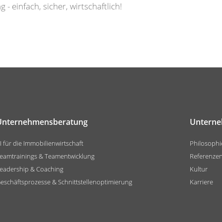
 einfach, sicher, wirtschaftlich!
Unternehmensberatung
Untern
I für die Immobilienwirtschaft
Philosophi
eamtrainings & Teamentwicklung
Referenze
eadership & Coaching
Kultur
eschäftsprozesse & Schnittstellenoptimierung
Karriere