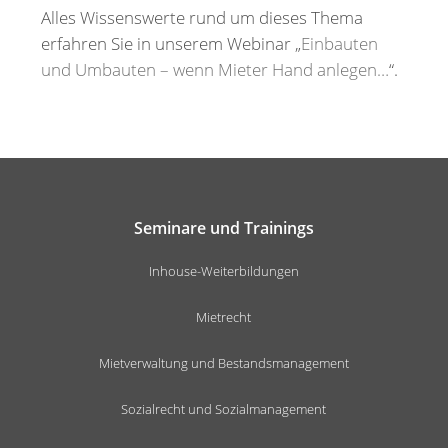
Alles Wissenswerte rund um dieses Thema
erfahren Sie in unserem Webinar „
Einbauten
und Umbauten – wenn Mieter Hand anlegen…
“.
Seminare und Trainings
Inhouse-Weiterbildungen
Mietrecht
Mietverwaltung und Bestandsmanagement
Sozialrecht und Sozialmanagement