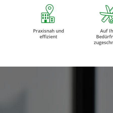
Praxisnah und
Auf I
effizient
Bedürfn
zugeschn