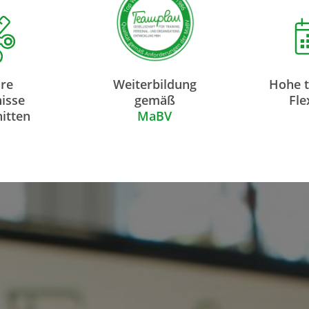
hre
Weiterbildung
Hohe t
isse
gemäß
Fle
itten
MaBV