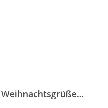
dennah
Erfahrung
Fach
men
Kreativ,
Interdisziplinär
lösungsorientiert
Bildung
Modern &
traditionell
 Weihnachtsgrüße...