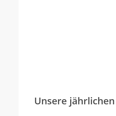
Alt & jung
Kun
Mensch, Team,
Gruppe
Loyal, vertraulich
Unsere jährlichen