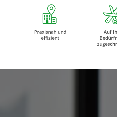
Praxisnah und
Auf I
effizient
Bedürfn
zugeschn