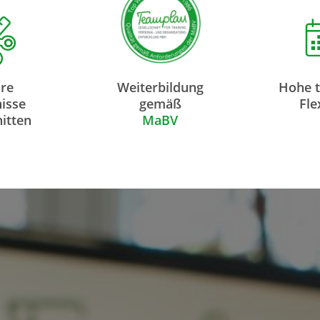
hre
Weiterbildung
Hohe t
isse
gemäß
Fle
itten
MaBV