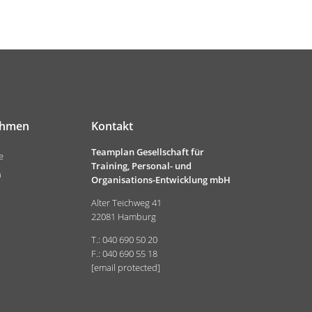
ehmen
Kontakt
Teamplan Gesellschaft für
e
Training, Personal- und
n
Organisations-Entwicklung mbH
Alter Teichweg 41
22081 Hamburg
T.: 040 690 50 20
F.: 040 690 55 18
[email protected]