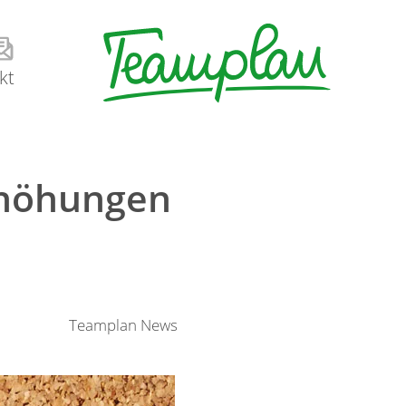
kt
rhöhungen
Teamplan News