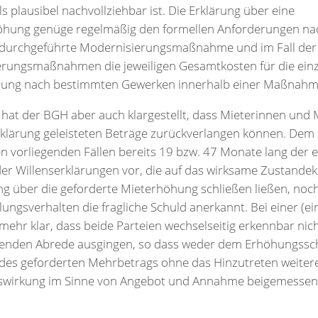
s plausibel nachvollziehbar ist. Die Erklärung über eine
hung genüge regelmäßig den formellen Anforderungen nac
e durchgeführte Modernisierungsmaßnahme und im Fall de
erungsmaßnahmen die jeweiligen Gesamtkosten für die e
selung nach bestimmten Gewerken innerhalb einer Maßnahm
hat der BGH aber auch klargestellt, dass Mieterinnen und M
klärung geleisteten Beträge zurückverlangen können. Dem 
en vorliegenden Fällen bereits 19 bzw. 47 Monate lang der 
er Willenserklärungen vor, die auf das wirksame Zustand
ng über die geforderte Mieterhöhung schließen ließen, noc
ungsverhalten die fragliche Schuld anerkannt. Bei einer (ein
mehr klar, dass beide Parteien wechselseitig erkennbar nich
fenden Abrede ausgingen, so dass weder dem Erhöhungssc
 des geforderten Mehrbetrags ohne das Hinzutreten weite
swirkung im Sinne von Angebot und Annahme beigemesse