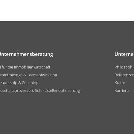
Unternehmensberatung
Untern
I für die Immobilienwirtschaft
Philosophi
eamtrainings & Teamentwicklung
Referenze
eadership & Coaching
Kultur
eschäftsprozesse & Schnittstellenoptimierung
Karriere