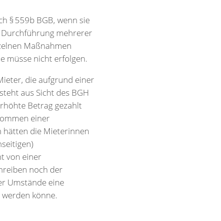
h § 559b BGB, wenn sie
r Durchführung mehrerer
inzelnen Maßnahmen
e müsse nicht erfolgen.
ieter, die aufgrund einer
steht aus Sicht des BGH
erhöhte Betrag gezahlt
ekommen einer
h hätten die Mieterinnen
seitigen)
t von einer
hreiben noch der
rer Umstände eine
n werden könne.