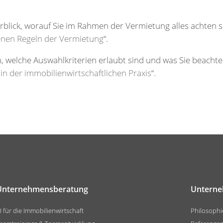
blick, worauf Sie im Rahmen der Vermietung alles achten s
enen Regeln der Vermietung
“.
n, welche Auswahlkriterien erlaubt sind und was Sie beach
in der immobilienwirtschaftlichen Praxis
“.
Unternehmensberatung
Untern
I für die Immobilienwirtschaft
Philosophi