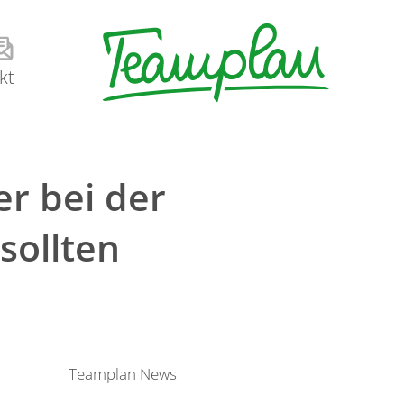
kt
er bei der
ollten
Teamplan News