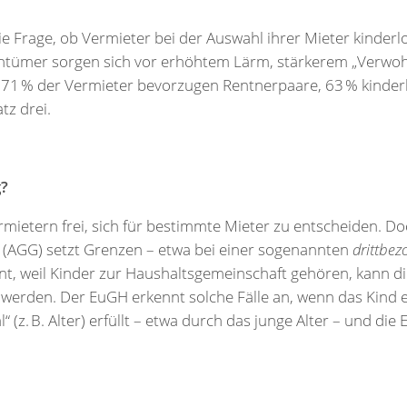
die Frage, ob Vermieter bei der Auswahl ihrer Mieter kinde
igentümer sorgen sich vor erhöhtem Lärm, stärkerem „Verwo
 71 % der Vermieter bevorzugen Rentnerpaare, 63 % kinderl
tz drei.
g?
rmietern frei, sich für bestimmte Mieter zu entscheiden. D
(AGG) setzt Grenzen – etwa bei einer sogenannten
drittbez
nt, weil Kinder zur Haushaltsgemeinschaft gehören, kann di
 werden. Der EuGH erkennt solche Fälle an, wenn das Kind 
(z. B. Alter) erfüllt – etwa durch das junge Alter – und die 