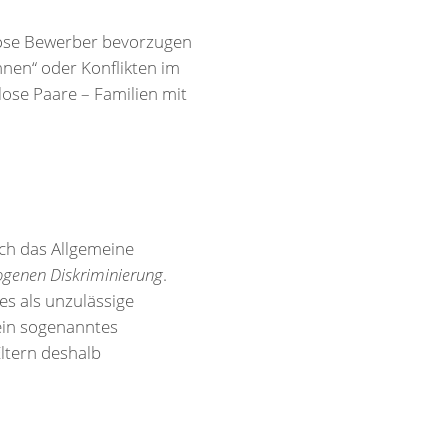
rlose Bewerber bevorzugen
hnen“ oder Konflikten im
ose Paare – Familien mit
och das Allgemeine
ogenen Diskriminierung
.
es als unzulässige
ein sogenanntes
Eltern deshalb