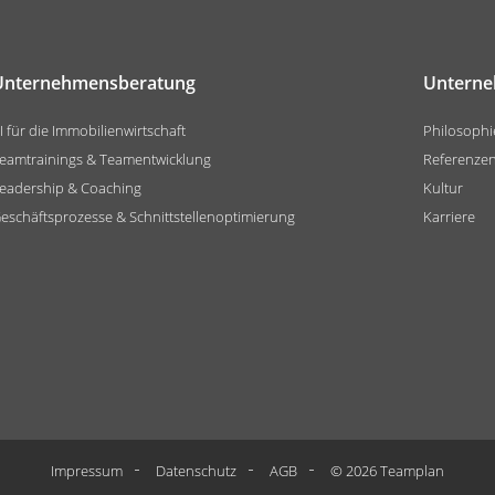
Unternehmensberatung
Untern
I für die Immobilienwirtschaft
Philosophi
eamtrainings & Teamentwicklung
Referenze
eadership & Coaching
Kultur
eschäftsprozesse & Schnittstellenoptimierung
Karriere
Impressum
Datenschutz
AGB
© 2026 Teamplan