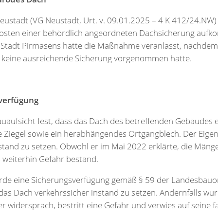
ustadt (VG Neustadt, Urt. v. 09.01.2025 – 4 K 412/24.NW) st
Kosten einer behördlich angeordneten Dachsicherung auf
Stadt Pirmasens hatte die Maßnahme veranlasst, nachdem 
 keine ausreichende Sicherung vorgenommen hatte.
verfügung
Bauaufsicht fest, dass das Dach des betreffenden Gebäudes
de Ziegel sowie ein herabhängendes Ortgangblech. Der Eig
stand zu setzen. Obwohl er im Mai 2022 erklärte, die Mänge
s weiterhin Gefahr bestand.
örde eine Sicherungsverfügung gemäß § 59 der Landesbauo
 das Dach verkehrssicher instand zu setzen. Andernfalls w
 widersprach, bestritt eine Gefahr und verwies auf seine fac