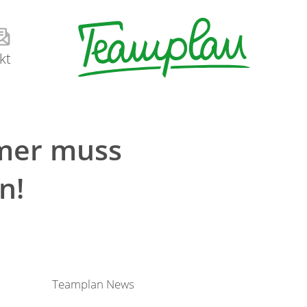
kt
mer muss
n!
Teamplan News