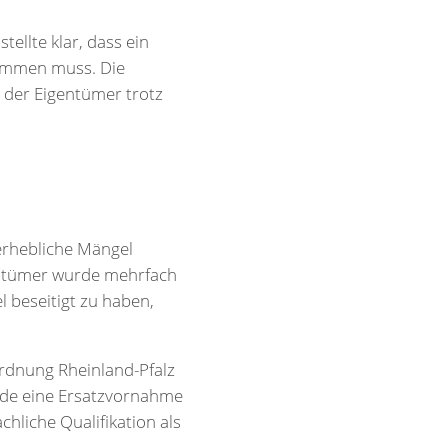
ellte klar, dass ein
kommen muss. Die
der Eigentümer trotz
 erhebliche Mängel
entümer wurde mehrfach
l beseitigt zu haben,
rdnung Rheinland-Pfalz
urde eine Ersatzvornahme
hliche Qualifikation als