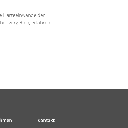
che Härteeinwände der
icher vorgehen, erfahren
ehmen
Kontakt