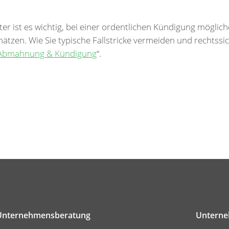
er ist es wichtig, bei einer ordentlichen Kündigung mögli
chätzen. Wie Sie typische Fallstricke vermeiden und rechtss
Abmahnung & Kündigung
“.
Unternehmensberatung
Untern