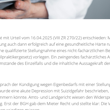
 mit Urteil vom 16.04.2025 (VIII ZR 270/22) entschieden: M
ung auch dann erfolgreich auf eine gesundheitliche Härte 
ne qualifizierte Stellungnahme eines nicht-fachärztlichen Be
raktikergesetz) vorlegen. Ein zwingendes fachärztliches Att
mstände des Einzelfalls und die inhaltliche Aussagekraft d
rsprach der Kündigung wegen Eigenbedarfs mit einer Stellu
wurde eine akute Depression mit Suizidgefahr beschrieben, 
mmern könnte. Amts- und Landgericht wiesen den Widerspr
ag. Erst der BGH gab dem Mieter Recht und stellte klar: Die
men würdigen müssen.