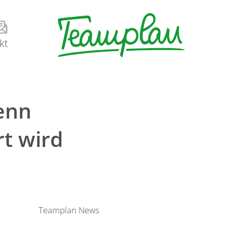
kt
enn
t wird
Teamplan News