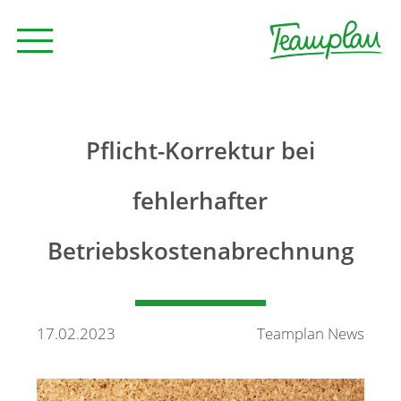
Seminare und Trainings
Pflicht-Korrektur bei
Beratung
fehlerhafter
Betriebskostenabrechnung
Unternehmen
News
17.02.2023
Teamplan News
Kontakt