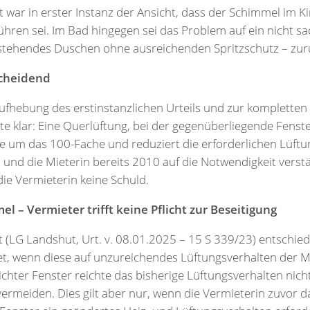
war in erster Instanz der Ansicht, dass der Schimmel im K
ühren sei. Im Bad hingegen sei das Problem auf ein nicht 
stehendes Duschen ohne ausreichenden Spritzschutz – zur
scheidend
ufhebung des erstinstanzlichen Urteils und zur kompletten
llte klar: Eine Querlüftung, bei der gegenüberliegende Fenst
e um das 100-Fache und reduziert die erforderlichen Lüftu
 und die Mieterin bereits 2010 auf die Notwendigkeit verst
die Vermieterin keine Schuld.
l – Vermieter trifft keine Pflicht zur Beseitigung
(LG Landshut, Urt. v. 08.01.2025 – 15 S 339/23) entschied,
t, wenn diese auf unzureichendes Lüftungsverhalten der Mi
hter Fenster reichte das bisherige Lüftungsverhalten nic
ermeiden. Dies gilt aber nur, wenn die Vermieterin zuvor d