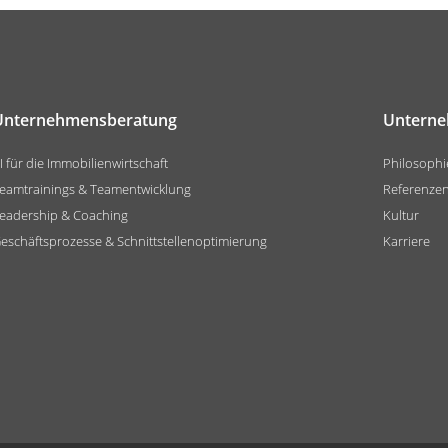
Unternehmensberatung
Untern
I für die Immobilienwirtschaft
Philosophi
eamtrainings & Teamentwicklung
Referenze
eadership & Coaching
Kultur
eschäftsprozesse & Schnittstellenoptimierung
Karriere