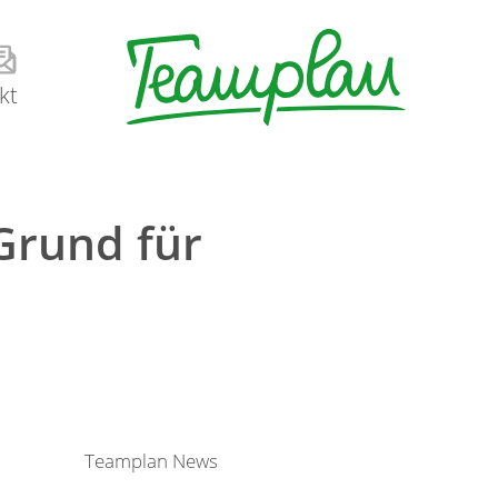
kt
Grund für
Teamplan News