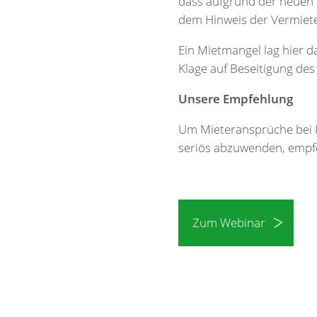
dass aufgrund der neuen F
dem Hinweis der Vermiete
Ein Mietmangel lag hier d
Klage auf Beseitigung d
Unsere Empfehlung
Um Mieteransprüche bei F
seriös abzuwenden, empfe
Zum Webinar