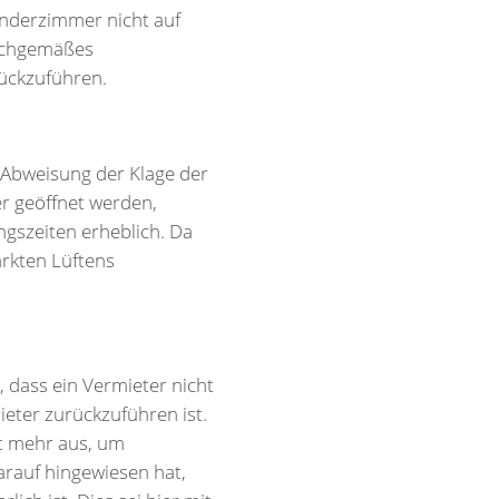
inderzimmer nicht auf
sachgemäßes
ückzuführen.
 Abweisung der Klage der
er geöffnet werden,
ngszeiten erheblich. Da
ärkten Lüftens
 dass ein Vermieter nicht
eter zurückzuführen ist.
ht mehr aus, um
arauf hingewiesen hat,