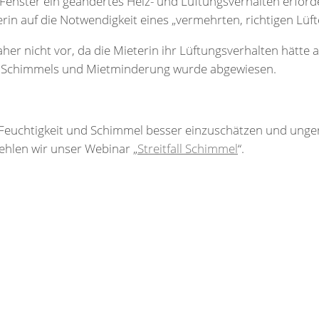
enster ein geändertes Heiz- und Lüftungsverhalten erforderl
rin auf die Notwendigkeit eines „vermehrten, richtigen Lü
aher nicht vor, da die Mieterin ihr Lüftungsverhalten hätte
es Schimmels und Mietminderung wurde abgewiesen.
euchtigkeit und Schimmel besser einzuschätzen und unge
hlen wir unser Webinar „
Streitfall Schimmel
“.