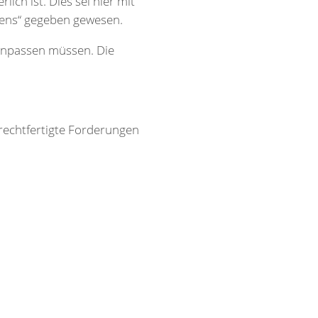
ich ist. Dies sei hier mit
ftens“ gegeben gewesen.
 anpassen müssen. Die
rechtfertigte Forderungen