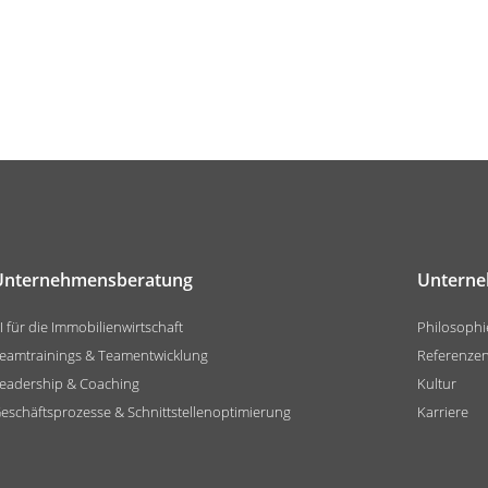
Unternehmensberatung
Untern
I für die Immobilienwirtschaft
Philosophi
eamtrainings & Teamentwicklung
Referenze
eadership & Coaching
Kultur
eschäftsprozesse & Schnittstellenoptimierung
Karriere