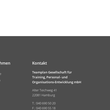
ehmen
Kontakt
Teamplan Gesellschaft für
e
Training, Personal- und
n
Organisations-Entwicklung mbH
Alter Teichweg 41
22081 Hamburg
T.: 040 690 50 20
F.: 040 690 55 18