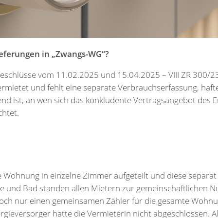
lieferungen in „Zwangs-WG“?
schlüsse vom 11.02.2025 und 15.04.2025 – VIII ZR 300/23) 
ietet und fehlt eine separate Verbrauchserfassung, haftet
end ist, an wen sich das konkludente Vertragsangebot des 
htet.
ne Wohnung in einzelne Zimmer aufgeteilt und diese separat
e und Bad standen allen Mietern zur gemeinschaftlichen N
och nur einen gemeinsamen Zähler für die gesamte Wohnung
rgieversorger hatte die Vermieterin nicht abgeschlossen. A