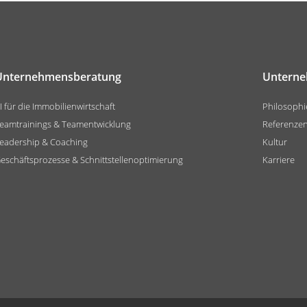
Unternehmensberatung
Untern
I für die Immobilienwirtschaft
Philosophi
eamtrainings & Teamentwicklung
Referenze
eadership & Coaching
Kultur
eschäftsprozesse & Schnittstellenoptimierung
Karriere