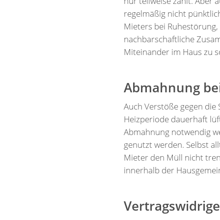
nur teilweise zahlt. Abe
regelmäßig nicht pünktlic
Mieters bei Ruhestörung,
nachbarschaftliche Zusamm
Miteinander im Haus zu s
Abmahnung bei 
Auch Verstöße gegen die So
Heizperiode dauerhaft lü
Abmahnung notwendig wer
genutzt werden. Selbst al
Mieter den Müll nicht tre
innerhalb der Hausgemein
Vertragswidrige