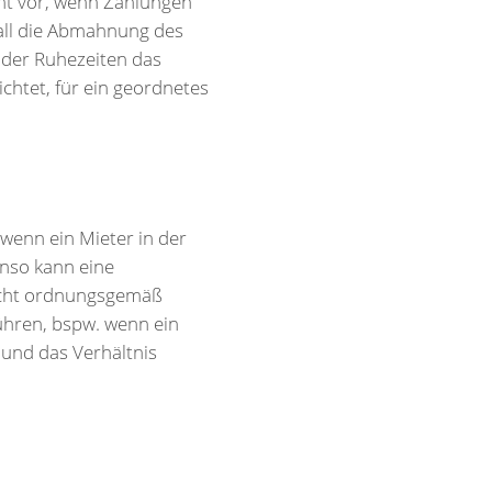
mt vor, wenn Zahlungen
 Fall die Abmahnung des
 der Ruhezeiten das
chtet, für ein geordnetes
 wenn ein Mieter in der
nso kann eine
icht ordnungsgemäß
führen, bspw. wenn ein
 und das Verhältnis