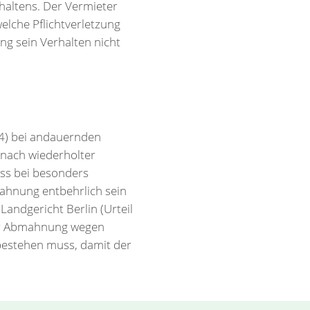
haltens. Der Vermieter
elche Pflichtverletzung
ng sein Verhalten nicht
24) bei andauernden
 nach wiederholter
ass bei besonders
mahnung entbehrlich sein
andgericht Berlin (Urteil
ner Abmahnung wegen
bestehen muss, damit der