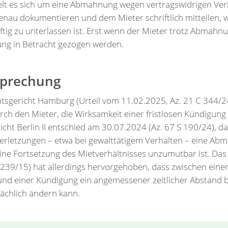
delt es sich um eine Abmahnung wegen vertragswidrigen Ver
nau dokumentieren und dem Mieter schriftlich mitteilen, w
nftig zu unterlassen ist. Erst wenn der Mieter trotz Abmahnu
ung in Betracht gezogen werden.
sprechung
mtsgericht Hamburg (Urteil vom 11.02.2025, Az. 21 C 344/
ch den Mieter, die Wirksamkeit einer fristlosen Kündigung
ht Berlin II entschied am 30.07.2024 (Az. 67 S 190/24), d
erletzungen – etwa bei gewalttätigem Verhalten – eine Ab
ne Fortsetzung des Mietverhältnisses unzumutbar ist. Das L
 239/15) hat allerdings hervorgehoben, dass zwischen ei
und einer Kündigung ein angemessener zeitlicher Abstand 
sächlich ändern kann.