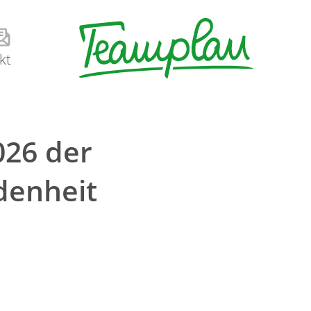
kt
026 der
denheit