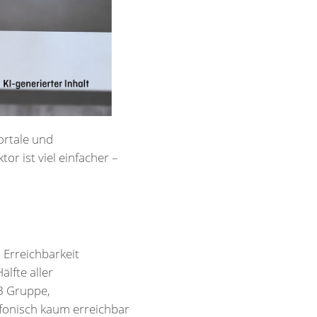
ortale und
or ist viel einfacher –
 Erreichbarkeit
lfte aller
DB Gruppe,
efonisch kaum erreichbar