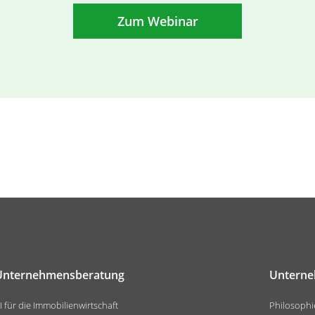
Zum Webinar
Unternehmensberatung
Untern
I für die Immobilienwirtschaft
Philosophi