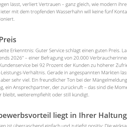
iegen lässt, verliert Vertrauen – ganz gleich, wie modern ihr
 Mieter mit dem tropfenden Wasserhahn will keine fünf Kontak
ioniert.
Preis
weite Erkenntnis: Guter Service schlägt einen guten Preis. L
ends 2026" – einer Befragung von 20.000 Verbraucherinn
 Kundenservice bei 92 Prozent der Kunden zu höherer Zufrie
is-Leistungs-Verhältnis. Gerade in angespannten Märkten läss
aber sehr viel. Ein freundlicher Ton bei der Mängelmeldung
, ein Ansprechpartner, der zurückruft – das sind die Mome
 bleibt, weiterempfiehlt oder still kündigt.
ewerbsvorteil liegt in Ihrer Haltung
ien ist überraschend einfach und zutiefst positiv: Die wirks