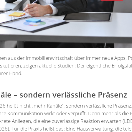
en aus der Immobilienwirtschaft über immer neue Apps, P
tieren, zeigen aktuelle Studien: Der eigentliche Erfolgsfakt
Ihrer Hand.
le – sondern verlässliche Präsenz
026 heißt nicht „mehr Kanäle", sondern verlässliche Präsenz.
hre Kommunikation wirkt oder verpufft. Denn mehr als die Hä
rete Anliegen, die eine zuverlässige Reaktion erwarten (L
). Für die Praxis heißt das: Eine Hausverwaltung, die tel