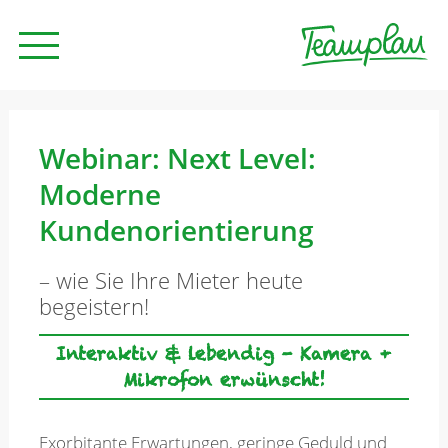
Seminare und Trainings
Webinar: Next Level:
Moderne
Beratung
Kundenorientierung
– wie Sie Ihre Mieter heute
Unternehmen
begeistern!
Interaktiv & lebendig - Kamera +
News
Mikrofon erwünscht!
Kontakt
Exorbitante Erwartungen, geringe Geduld und