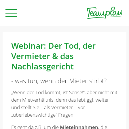
Seminare und Trainings
Webinar: Der Tod, der
Vermieter & das
Beratung
Nachlassgericht
- was tun, wenn der Mieter stirbt?
Unternehmen
„Wenn der Tod kommt, ist Sense!“, aber nicht mit
dem Mietverhältnis, denn das lebt ggf. weiter
News
und stellt Sie – als Vermieter – vor
„überlebenswichtige“ Fragen.
Kontakt
Es geht da z.B. um die
Mieteinnahmen
, die