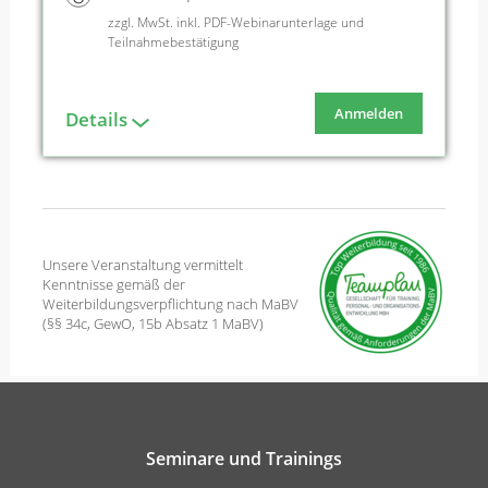
zzgl. MwSt. inkl. PDF-Webinarunterlage und
Teilnahmebestätigung
Anmelden
Details
Unsere Veranstaltung vermittelt
Kenntnisse gemäß der
Weiterbildungsverpflichtung nach MaBV
(§§ 34c, GewO, 15b Absatz 1 MaBV)
Seminare und Trainings