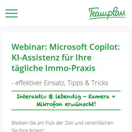
Seminare und Trainings
Webinar: Microsoft Copilot:
KI-Assistenz für Ihre
Beratung
tägliche Immo-Praxis
- effektiver Einsatz, Tipps & Tricks
Unternehmen
Interaktiv & lebendig - Kamera +
Mikrofon erwünscht!
News
Bleiben Sie am Puls der Zeit und vereinfachen
Kontakt
Sie Ihre Arbeit!