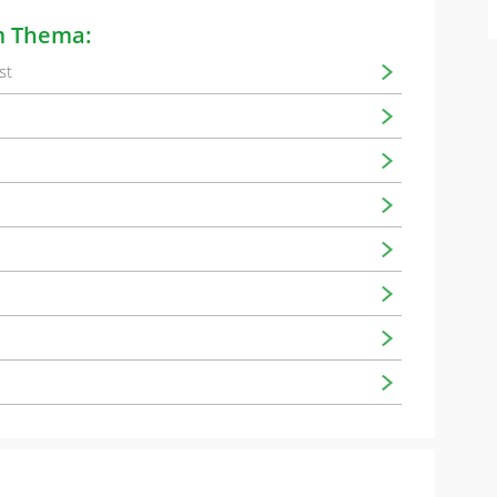
m Thema:
st