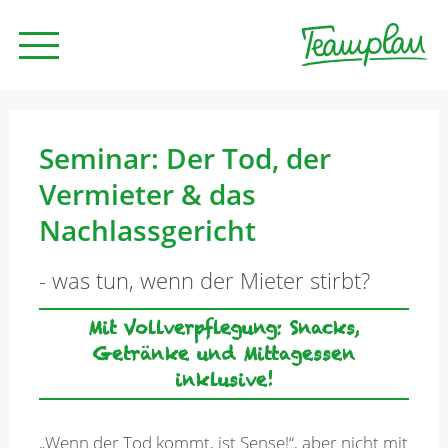
Seminare und Trainings
Seminar: Der Tod, der
Vermieter & das
Beratung
Nachlassgericht
- was tun, wenn der Mieter stirbt?
Unternehmen
Mit Vollverpflegung: Snacks,
Getränke und Mittagessen
News
inklusive!
Kontakt
„Wenn der Tod kommt, ist Sense!“, aber nicht mit