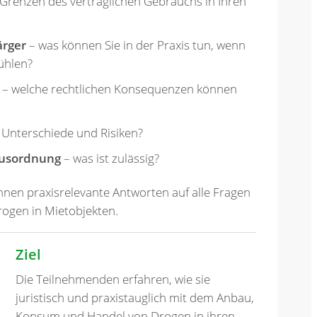
 Grenzen des vertraglichen Gebrauchs in Ihren
ärger
– was können Sie in der Praxis tun, wenn
fühlen?
– welche rechtlichen Konsequenzen können
 Unterschiede und Risiken?
ausordnung
– was ist zulässig?
Ihnen praxisrelevante Antworten auf alle Fragen
ogen in Mietobjekten.
Ziel
Die Teilnehmenden erfahren, wie sie
juristisch und praxistauglich mit dem Anbau,
Konsum und Handel von Drogen in ihren